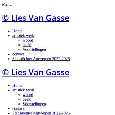
Menu
© Lies Van Gasse
Skip
Home
to
artistiek werk
content
woord
beeld
Voorstellingen
contact
Stadsdichter Antwerpen 2022-2025
© Lies Van Gasse
Skip
Home
to
artistiek werk
content
woord
beeld
Voorstellingen
contact
Stadsdichter Antwerpen 2022-2025