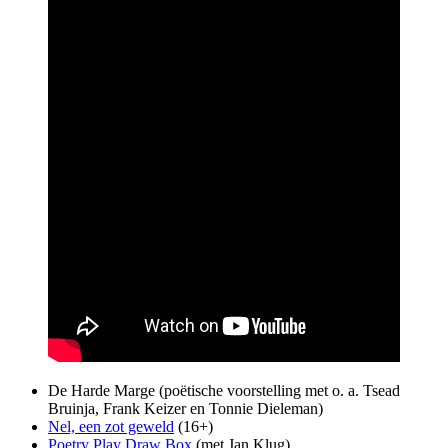
De Harde Marge (poëtische voorstelling met o. a. Tsead
Bruinja, Frank Keizer en Tonnie Dieleman)
Nel, een zot geweld
(16+)
Poetry Play Draw Box
(met Jan Klug)