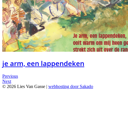
je arm, een lappendeken
Posts
Previous
Next
navigation
© 2026 Lies Van Gasse
|
webhosting door Sakado